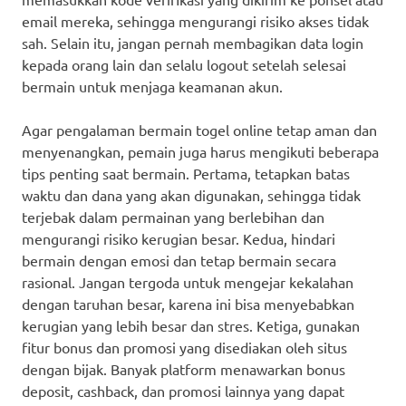
email mereka, sehingga mengurangi risiko akses tidak
sah. Selain itu, jangan pernah membagikan data login
kepada orang lain dan selalu logout setelah selesai
bermain untuk menjaga keamanan akun.
Agar pengalaman bermain togel online tetap aman dan
menyenangkan, pemain juga harus mengikuti beberapa
tips penting saat bermain. Pertama, tetapkan batas
waktu dan dana yang akan digunakan, sehingga tidak
terjebak dalam permainan yang berlebihan dan
mengurangi risiko kerugian besar. Kedua, hindari
bermain dengan emosi dan tetap bermain secara
rasional. Jangan tergoda untuk mengejar kekalahan
dengan taruhan besar, karena ini bisa menyebabkan
kerugian yang lebih besar dan stres. Ketiga, gunakan
fitur bonus dan promosi yang disediakan oleh situs
dengan bijak. Banyak platform menawarkan bonus
deposit, cashback, dan promosi lainnya yang dapat