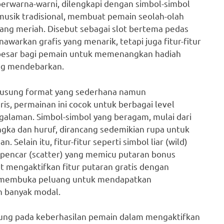
berwarna-warni, dilengkapi dengan simbol-simbol
musik tradisional, membuat pemain seolah-olah
yang meriah. Disebut sebagai slot bertema pedas
warkan grafis yang menarik, tetapi juga fitur-fitur
besar bagi pemain untuk memenangkan hadiah
ng mendebarkan.
ngusung format yang sederhana namun
is, permainan ini cocok untuk berbagai level
alaman. Simbol-simbol yang beragam, mulai dari
angka dan huruf, dirancang sedemikian rupa untuk
ain itu, fitur-fitur seperti simbol liar (wild)
 pencar (scatter) yang memicu putaran bonus
t mengaktifkan fitur putaran gratis dengan
, membuka peluang untuk mendapatkan
 banyak modal.
ung pada keberhasilan pemain dalam mengaktifkan