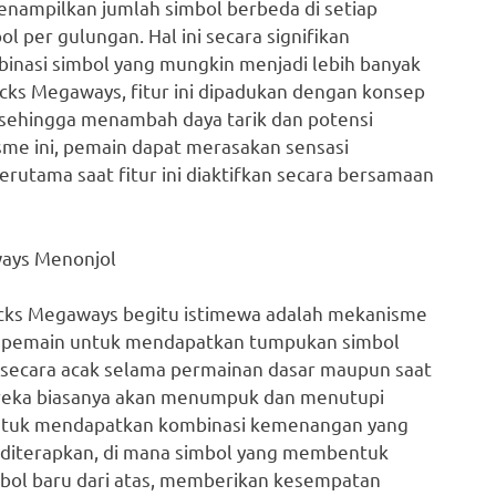
nampilkan jumlah simbol berbeda di setiap
ol per gulungan. Hal ini secara signifikan
nasi simbol yang mungkin menjadi lebih banyak
cks Megaways, fitur ini dipadukan dengan konsep
 sehingga menambah daya tarik dan potensi
e ini, pemain dapat merasakan sensasi
utama saat fitur ini diaktifkan secara bersamaan
ays Menonjol
acks Megaways begitu istimewa adalah mekanisme
kan pemain untuk mendapatkan tumpukan simbol
 secara acak selama permainan dasar maupun saat
mereka biasanya akan menumpuk dan menutupi
untuk mendapatkan kombinasi kemenangan yang
ing diterapkan, di mana simbol yang membentuk
mbol baru dari atas, memberikan kesempatan