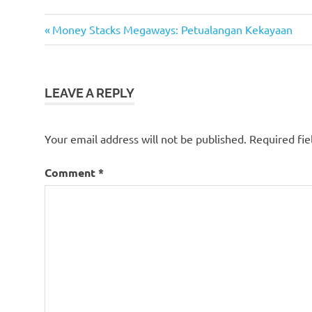
casino
Previous
Post
Money Stacks Megaways: Petualangan Kekayaan
judi
Post:
navigation
bola
sbobet
LEAVE A REPLY
slot
slot
gacor
Your email address will not be published.
Required fi
slot
online
Comment
*