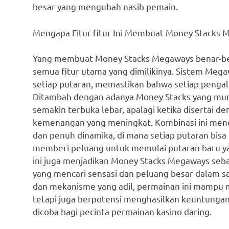
besar yang mengubah nasib pemain.
Mengapa Fitur-fitur Ini Membuat Money Stacks 
Yang membuat Money Stacks Megaways benar-bena
semua fitur utama yang dimilikinya. Sistem Mega
setiap putaran, memastikan bahwa setiap penga
Ditambah dengan adanya Money Stacks yang mun
semakin terbuka lebar, apalagi ketika disertai d
kemenangan yang meningkat. Kombinasi ini men
dan penuh dinamika, di mana setiap putaran bis
memberi peluang untuk memulai putaran baru ya
ini juga menjadikan Money Stacks Megaways sebaga
yang mencari sensasi dan peluang besar dalam sa
dan mekanisme yang adil, permainan ini mampu
tetapi juga berpotensi menghasilkan keuntungan 
dicoba bagi pecinta permainan kasino daring.