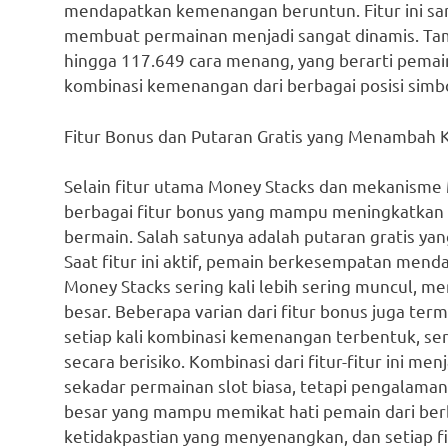
mendapatkan kemenangan beruntun. Fitur ini sa
membuat permainan menjadi sangat dinamis. Ta
hingga 117.649 cara menang, yang berarti pema
kombinasi kemenangan dari berbagai posisi simbo
Fitur Bonus dan Putaran Gratis yang Menambah 
Selain fitur utama Money Stacks dan mekanisme 
berbagai fitur bonus yang mampu meningkatka
bermain. Salah satunya adalah putaran gratis yan
Saat fitur ini aktif, pemain berkesempatan menda
Money Stacks sering kali lebih sering muncul,
besar. Beberapa varian dari fitur bonus juga 
setiap kali kombinasi kemenangan terbentuk, s
secara berisiko. Kombinasi dari fitur-fitur ini 
sekadar permainan slot biasa, tetapi pengalam
besar yang mampu memikat hati pemain dari ber
ketidakpastian yang menyenangkan, dan setiap