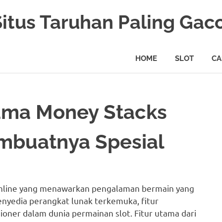
 Situs Taruhan Paling Gac
HOME
SLOT
CA
ama Money Stacks
buatnya Spesial
online yang menawarkan pengalaman bermain yang
nyedia perangkat lunak terkemuka, fitur
ioner dalam dunia permainan slot. Fitur utama dari