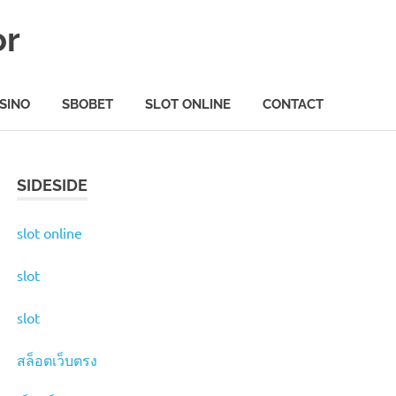
or
SINO
SBOBET
SLOT ONLINE
CONTACT
SIDESIDE
slot online
slot
slot
สล็อตเว็บตรง