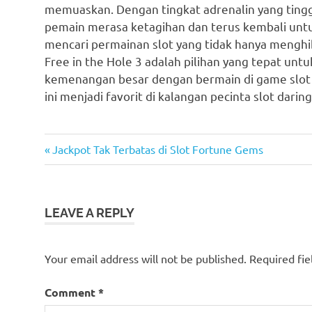
memuaskan. Dengan tingkat adrenalin yang tinggi
pemain merasa ketagihan dan terus kembali un
mencari permainan slot yang tidak hanya menghi
Free in the Hole 3 adalah pilihan yang tepat untu
kemenangan besar dengan bermain di game slot y
ini menjadi favorit di kalangan pecinta slot daring
casino
Previous
Post
Jackpot Tak Terbatas di Slot Fortune Gems
judi
Post:
navigation
bola
sbobet
LEAVE A REPLY
slot
slot
gacor
Your email address will not be published.
Required fi
slot
online
Comment
*