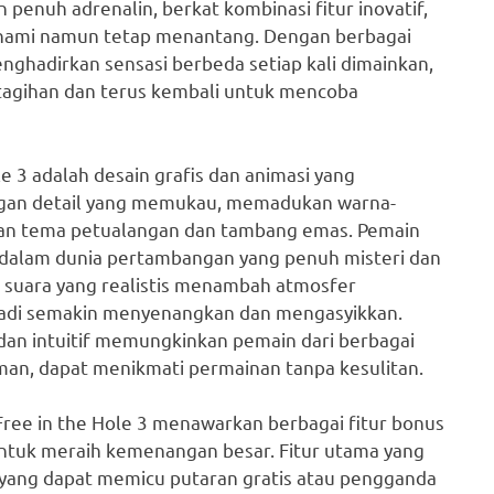
nuh adrenalin, berkat kombinasi fitur inovatif,
ahami namun tetap menantang. Dengan berbagai
nghadirkan sensasi berbeda setiap kali dimainkan,
etagihan dan terus kembali untuk mencoba
e 3 adalah desain grafis dan animasi yang
dengan detail yang memukau, memadukan warna-
gan tema petualangan dan tambang emas. Pemain
dalam dunia pertambangan yang penuh misteri dan
k suara yang realistis menambah atmosfer
di semakin menyenangkan dan mengasyikkan.
dan intuitif memungkinkan pemain dari berbagai
an, dapat menikmati permainan tanpa kesulitan.
 Free in the Hole 3 menawarkan berbagai fitur bonus
ntuk meraih kemenangan besar. Fitur utama yang
d yang dapat memicu putaran gratis atau pengganda