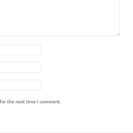
for the next time I comment.