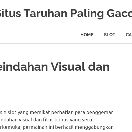
 Situs Taruhan Paling Gac
HOME
SLOT
CA
eindahan Visual dan
esin slot yang memikat perhatian para penggemar
ndahan visual dan fitur bonus yang seru.
erkemuka, permainan ini berhasil menggabungkan