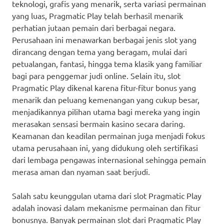
teknologi, grafis yang menarik, serta variasi permainan
yang luas, Pragmatic Play telah berhasil menarik
perhatian jutaan pemain dari berbagai negara.
Perusahaan ini menawarkan berbagai jenis slot yang
dirancang dengan tema yang beragam, mulai dari
petualangan, fantasi, hingga tema klasik yang familiar
bagi para penggemar judi online. Selain itu, slot
Pragmatic Play dikenal karena fitur-fitur bonus yang
menarik dan peluang kemenangan yang cukup besar,
menjadikannya pilihan utama bagi mereka yang ingin
merasakan sensasi bermain kasino secara daring.
Keamanan dan keadilan permainan juga menjadi fokus
utama perusahaan ini, yang didukung oleh sertifikasi
dari lembaga pengawas internasional sehingga pemain
merasa aman dan nyaman saat berjudi.
Salah satu keunggulan utama dari slot Pragmatic Play
adalah inovasi dalam mekanisme permainan dan fitur
bonusnya. Banyak permainan slot dari Pragmatic Play