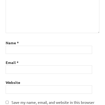
Name
*
Email
*
Website
Save my name, email, and website in this browser