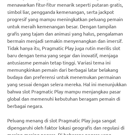
menawarkan fitur-fitur menarik seperti putaran gratis,
simbol liar, pengganda kemenangan, serta jackpot
progresif yang mampu meningkatkan peluang pemain
untuk meraih kemenangan besar. Dengan tampilan
grafis yang tajam dan animasi yang halus, pengalaman
bermain menjadi semakin menyenangkan dan imersif.
Tidak hanya itu, Pragmatic Play juga rutin merilis slot
baru dengan tema yang segar dan inovatif, menjaga
antusiasme pemain tetap tinggi. Variasi tema ini
memungkinkan pemain dari berbagai latar belakang
budaya dan preferensi untuk menemukan permainan
yang sesuai dengan selera mereka. Hal ini menunjukkan
bahwa slot Pragmatic Play mampu menjangkau pasar
global dan memenuhi kebutuhan beragam pemain di
berbagai negara.
Peluang menang di slot Pragmatic Play juga sangat
dipengaruhi oleh faktor lokasi geografis dan regulasi di
masing-masing negara. Di beberapa negara yang