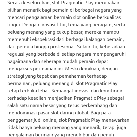
Secara keseluruhan, slot Pragmatic Play merupakan
pilihan menarik bagi pemain di berbagai negara yang
mencari pengalaman bermain slot online berkualitas
tinggi. Dengan inovasi fitur, tema yang beragam, serta
peluang menang yang cukup besar, mereka mampu
memenuhi ekspektasi dari berbagai kalangan pemain,
dari pemula hingga profesional. Selain itu, keberadaan
regulasi yang berbeda di setiap negara mempengaruhi
bagaimana dan seberapa mudah pemain dapat
mengakses permainan ini. Meski demikian, dengan
strategi yang tepat dan pemahaman terhadap
permainan, peluang menang di slot Pragmatic Play
tetap terbuka lebar. Semangat inovasi dan komitmen
terhadap keadilan menjadikan Pragmatic Play sebagai
salah satu nama besar yang terus berkembang dan
mendominasi pasar slot daring global. Bagi para
penggemar judi online, slot Pragmatic Play menawarkan
tidak hanya peluang menang yang menarik, tetapi juga
pengalaman bermain yang menghibur dan penuh