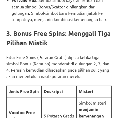
Fortune Hex:
semua simbol Bonus/Scatter dihilangkan dari
gulungan. Simbol-simbol baru kemudian jatuh ke
tempatnya, menjamin kombinasi kemenangan baru.
3. Bonus Free Spins: Menggali Tiga
Pilihan Mistik
Fitur Free Spins (Putaran Gratis) dipicu ketika tiga
simbol Bonus (Ramuan) mendarat di gulungan 2, 3, dan
4. Pemain kemudian dihadapkan pada pilihan sulit yang
akan menentukan nasib putaran mereka:
Jenis Free Spin
Deskripsi
Misteri
Simbol misteri
menjamin
Voodoo Free
5 Putaran Gratis
kemenangan