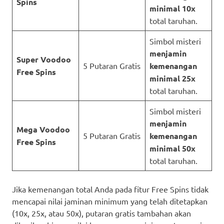
Spins
minimal 10x
total taruhan.
Simbol misteri
menjamin
Super Voodoo
5 Putaran Gratis
kemenangan
Free Spins
minimal 25x
total taruhan.
Simbol misteri
menjamin
Mega Voodoo
5 Putaran Gratis
kemenangan
Free Spins
minimal 50x
total taruhan.
Jika kemenangan total Anda pada fitur Free Spins tidak
mencapai nilai jaminan minimum yang telah ditetapkan
(10x, 25x, atau 50x), putaran gratis tambahan akan