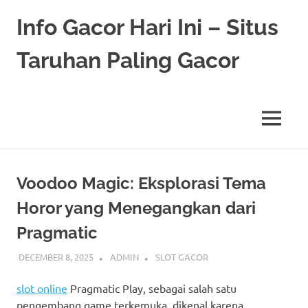
Skip
Info Gacor Hari Ini – Situs
to
content
Taruhan Paling Gacor
MENU
Voodoo Magic: Eksplorasi Tema
Horor yang Menegangkan dari
Pragmatic
DECEMBER 8, 2025
ADMIN
SLOT GACOR
slot online
Pragmatic Play, sebagai salah satu
pengembang game terkemuka, dikenal karena