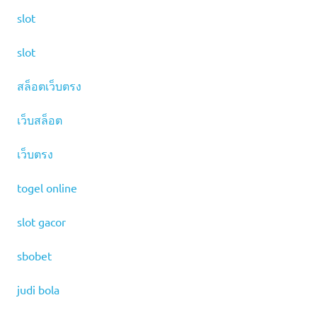
slot
slot
สล็อตเว็บตรง
เว็บสล็อต
เว็บตรง
togel online
slot gacor
sbobet
judi bola