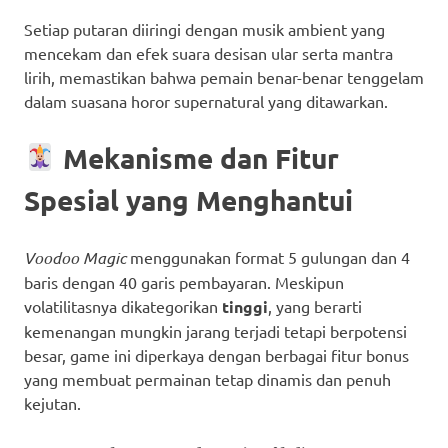
Setiap putaran diiringi dengan musik ambient yang
mencekam dan efek suara desisan ular serta mantra
lirih, memastikan bahwa pemain benar-benar tenggelam
dalam suasana horor supernatural yang ditawarkan.
Mekanisme dan Fitur
Spesial yang Menghantui
Voodoo Magic
menggunakan format 5 gulungan dan 4
baris dengan 40 garis pembayaran. Meskipun
volatilitasnya dikategorikan
tinggi
, yang berarti
kemenangan mungkin jarang terjadi tetapi berpotensi
besar, game ini diperkaya dengan berbagai fitur bonus
yang membuat permainan tetap dinamis dan penuh
kejutan.